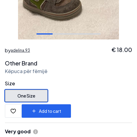
€
18.00
by
adelina.93
Other Brand
Këpuca për fëmijë
Size
One Size
Add to cart
Very good