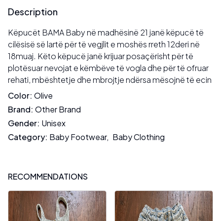
Description
Këpucët BAMA Baby në madhësinë 21 janë këpucë të
cilësisë së lartë për të vegjlit e moshës rreth 12deri në
18muaj. Këto këpucë janë krijuar posaçërisht për të
plotësuar nevojat e këmbëve të vogla dhe për të ofruar
rehati, mbështetje dhe mbrojtje ndërsa mësojnë të ecin
Color
:
Olive
Brand
:
Other Brand
Gender
:
Unisex
Category
:
Baby Footwear
,
Baby Clothing
RECOMMENDATIONS