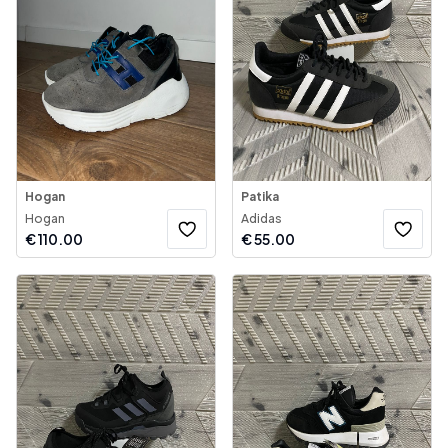
Hogan
Patika
Hogan
Adidas
€
110.00
€
55.00