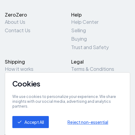
ZeroZero
Help
About Us
Help Center
Contact Us
Selling
Buying
Trust and Safety
Shipping
Legal
How it works
Terms & Conditions
Returns & Refunds
Privacy Policy
Cookies
Pick-Up/Drop-Off
Cookie Policy
Locations
Site Map
We use cookies to personalize your experience. We share
insights with our social media, advertising and analytics
partners.
Get App
Accept All
Reject non-essential