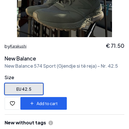
€
71.50
by
Karakushi
New Balance
New Balance 574 Sport (Gjendje si të reja) – Nr. 42.5
Size
EU 42.5
Add to cart
New without tags