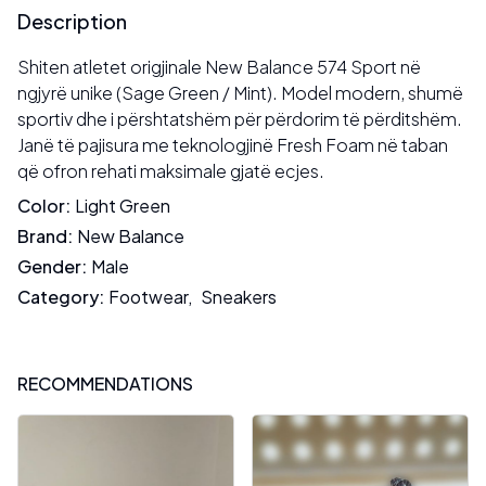
Description
Shiten atletet origjinale New Balance 574 Sport në
ngjyrë unike (Sage Green / Mint). Model modern, shumë
sportiv dhe i përshtatshëm për përdorim të përditshëm.
Janë të pajisura me teknologjinë Fresh Foam në taban
që ofron rehati maksimale gjatë ecjes.
Color
:
Light Green
Brand
:
New Balance
Gender
:
Male
Category
:
Footwear
,
Sneakers
RECOMMENDATIONS