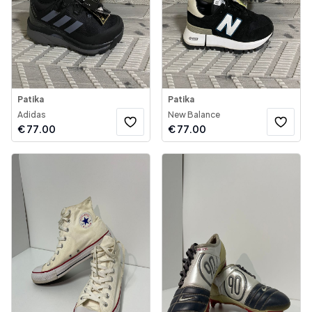
Patika
Patika
Adidas
New Balance
€
77.00
€
77.00